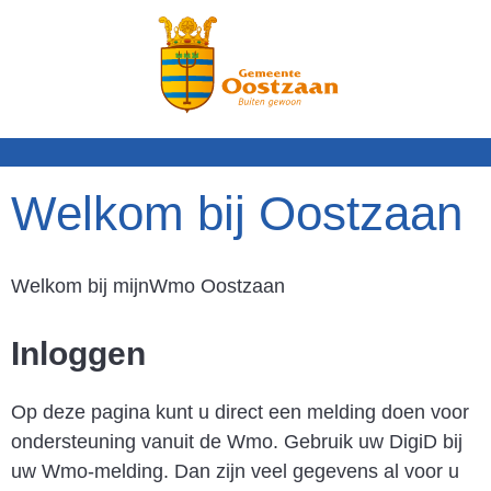
N
a
a
r
i
n
Welkom bij
Oostzaan
h
o
u
Welkom bij mijnWmo Oostzaan
d
Inloggen
Op deze pagina kunt u direct een melding doen voor
ondersteuning vanuit de Wmo. Gebruik uw DigiD bij
uw Wmo-melding. Dan zijn veel gegevens al voor u